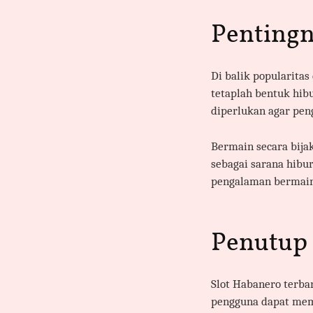
Pentingn
Di balik popularita
tetaplah bentuk hib
diperlukan agar peng
Bermain secara bija
sebagai sarana hibu
pengalaman bermain
Penutup
Slot Habanero terba
pengguna dapat mem