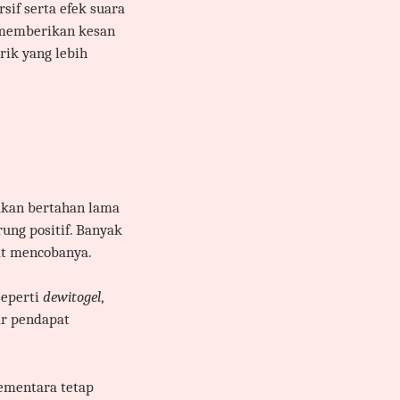
rsif serta efek suara
 memberikan kesan
rik yang lebih
kan bertahan lama
ung positif. Banyak
at mencobanya.
seperti
dewitogel
,
ar pendapat
ementara tetap