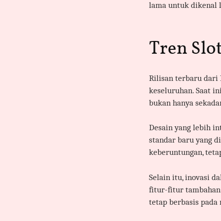
lama untuk dikenal l
Tren Slo
Rilisan terbaru dar
keseluruhan. Saat i
bukan hanya sekada
Desain yang lebih in
standar baru yang d
keberuntungan, teta
Selain itu, inovasi
fitur-fitur tambaha
tetap berbasis pada 