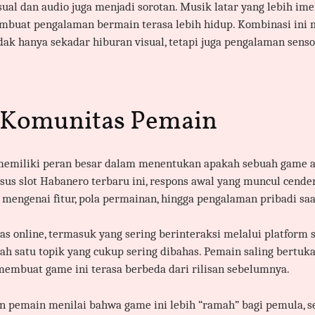
isual dan audio juga menjadi sorotan. Musik latar yang lebih ime
embuat pengalaman bermain terasa lebih hidup. Kombinasi ini
ak hanya sekadar hiburan visual, tetapi juga pengalaman senso
 Komunitas Pemain
emiliki peran besar dalam menentukan apakah sebuah game a
sus slot Habanero terbaru ini, respons awal yang muncul cender
 mengenai fitur, pola permainan, hingga pengalaman pribadi sa
s online, termasuk yang sering berinteraksi melalui platform 
lah satu topik yang cukup sering dibahas. Pemain saling bertuk
embuat game ini terasa berbeda dari rilisan sebelumnya.
n pemain menilai bahwa game ini lebih “ramah” bagi pemula, s