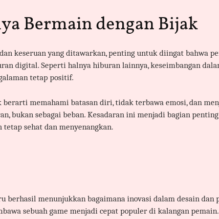
ya Bermain dengan Bijak
s dan keseruan yang ditawarkan, penting untuk diingat bahwa p
uran digital. Seperti halnya hiburan lainnya, keseimbangan dal
alaman tetap positif.
k berarti memahami batasan diri, tidak terbawa emosi, dan me
ran, bukan sebagai beban. Kesadaran ini menjadi bagian pentin
 tetap sehat dan menyenangkan.
ru berhasil menunjukkan bagaimana inovasi dalam desain dan
bawa sebuah game menjadi cepat populer di kalangan pemain