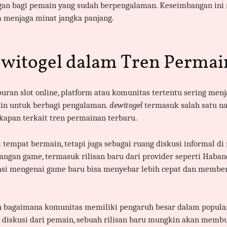
an bagi pemain yang sudah berpengalaman. Keseimbangan ini m
m menjaga minat jangka panjang.
witogel dalam Tren Perma
uran slot online, platform atau komunitas tertentu sering men
n untuk berbagi pengalaman.
dewitogel
termasuk salah satu n
kapan terkait tren permainan terbaru.
 tempat bermain, tetapi juga sebagai ruang diskusi informal d
an game, termasuk rilisan baru dari provider seperti Haban
rmasi mengenai game baru bisa menyebar lebih cepat dan membe
n bagaimana komunitas memiliki pengaruh besar dalam popular
diskusi dari pemain, sebuah rilisan baru mungkin akan memb