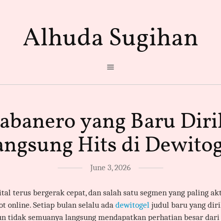
Alhuda Sugihan
abanero yang Baru Diri
angsung Hits di Dewitog
June 3, 2026
ital terus bergerak cepat, dan salah satu segmen yang paling a
t online. Setiap bulan selalu ada
dewitogel
judul baru yang diri
n tidak semuanya langsung mendapatkan perhatian besar dari