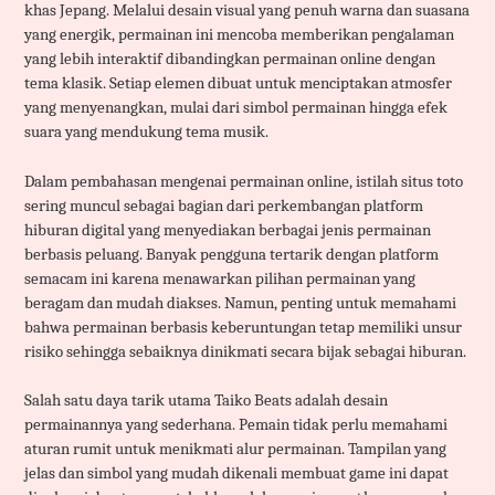
khas Jepang. Melalui desain visual yang penuh warna dan suasana
yang energik, permainan ini mencoba memberikan pengalaman
yang lebih interaktif dibandingkan permainan online dengan
tema klasik. Setiap elemen dibuat untuk menciptakan atmosfer
yang menyenangkan, mulai dari simbol permainan hingga efek
suara yang mendukung tema musik.
Dalam pembahasan mengenai permainan online, istilah situs toto
sering muncul sebagai bagian dari perkembangan platform
hiburan digital yang menyediakan berbagai jenis permainan
berbasis peluang. Banyak pengguna tertarik dengan platform
semacam ini karena menawarkan pilihan permainan yang
beragam dan mudah diakses. Namun, penting untuk memahami
bahwa permainan berbasis keberuntungan tetap memiliki unsur
risiko sehingga sebaiknya dinikmati secara bijak sebagai hiburan.
Salah satu daya tarik utama Taiko Beats adalah desain
permainannya yang sederhana. Pemain tidak perlu memahami
aturan rumit untuk menikmati alur permainan. Tampilan yang
jelas dan simbol yang mudah dikenali membuat game ini dapat