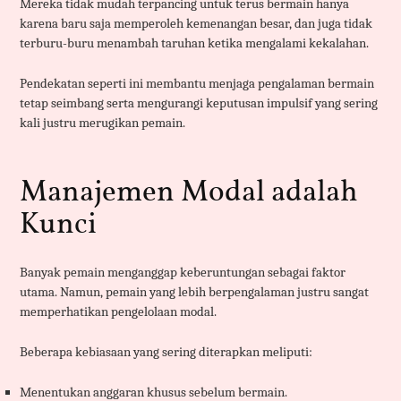
Mereka tidak mudah terpancing untuk terus bermain hanya
karena baru saja memperoleh kemenangan besar, dan juga tidak
terburu-buru menambah taruhan ketika mengalami kekalahan.
Pendekatan seperti ini membantu menjaga pengalaman bermain
tetap seimbang serta mengurangi keputusan impulsif yang sering
kali justru merugikan pemain.
Manajemen Modal adalah
Kunci
Banyak pemain menganggap keberuntungan sebagai faktor
utama. Namun, pemain yang lebih berpengalaman justru sangat
memperhatikan pengelolaan modal.
Beberapa kebiasaan yang sering diterapkan meliputi:
Menentukan anggaran khusus sebelum bermain.