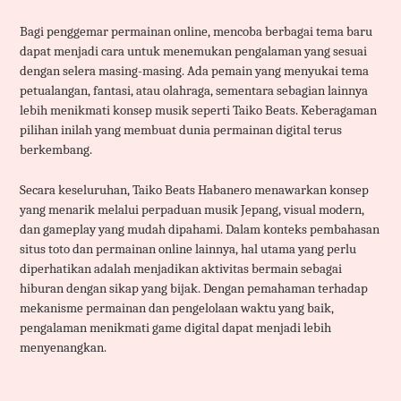
Bagi penggemar permainan online, mencoba berbagai tema baru
dapat menjadi cara untuk menemukan pengalaman yang sesuai
dengan selera masing-masing. Ada pemain yang menyukai tema
petualangan, fantasi, atau olahraga, sementara sebagian lainnya
lebih menikmati konsep musik seperti Taiko Beats. Keberagaman
pilihan inilah yang membuat dunia permainan digital terus
berkembang.
Secara keseluruhan, Taiko Beats Habanero menawarkan konsep
yang menarik melalui perpaduan musik Jepang, visual modern,
dan gameplay yang mudah dipahami. Dalam konteks pembahasan
situs toto dan permainan online lainnya, hal utama yang perlu
diperhatikan adalah menjadikan aktivitas bermain sebagai
hiburan dengan sikap yang bijak. Dengan pemahaman terhadap
mekanisme permainan dan pengelolaan waktu yang baik,
pengalaman menikmati game digital dapat menjadi lebih
menyenangkan.