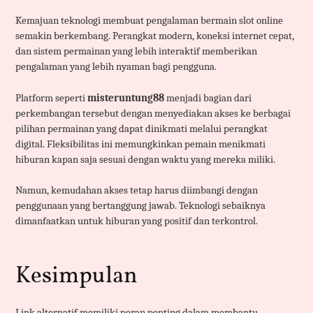
Kemajuan teknologi membuat pengalaman bermain slot online
semakin berkembang. Perangkat modern, koneksi internet cepat,
dan sistem permainan yang lebih interaktif memberikan
pengalaman yang lebih nyaman bagi pengguna.
Platform seperti
misteruntung88
menjadi bagian dari
perkembangan tersebut dengan menyediakan akses ke berbagai
pilihan permainan yang dapat dinikmati melalui perangkat
digital. Fleksibilitas ini memungkinkan pemain menikmati
hiburan kapan saja sesuai dengan waktu yang mereka miliki.
Namun, kemudahan akses tetap harus diimbangi dengan
penggunaan yang bertanggung jawab. Teknologi sebaiknya
dimanfaatkan untuk hiburan yang positif dan terkontrol.
Kesimpulan
Link alternatif memiliki peran penting dalam membantu