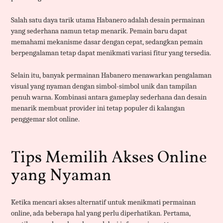
Salah satu daya tarik utama Habanero adalah desain permainan
yang sederhana namun tetap menarik. Pemain baru dapat
memahami mekanisme dasar dengan cepat, sedangkan pemain
berpengalaman tetap dapat menikmati variasi fitur yang tersedia.
Selain itu, banyak permainan Habanero menawarkan pengalaman
visual yang nyaman dengan simbol-simbol unik dan tampilan
penuh warna. Kombinasi antara gameplay sederhana dan desain
menarik membuat provider ini tetap populer di kalangan
penggemar slot online.
Tips Memilih Akses Online
yang Nyaman
Ketika mencari akses alternatif untuk menikmati permainan
online, ada beberapa hal yang perlu diperhatikan. Pertama,