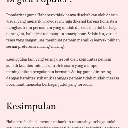
Popularitas game Habanero tidak hanya disebabkan oleh desain
visual yang menarik. Provider ini juga dikenal karena konsisten
menghadirkan permainan yang mudah diakses melalui berbagai
perangkat, baik desktop maupun smartphone. Selain itu, variasi
tema yang sangat luas membuat pemain memiliki banyak pilihan
sesuai preferensi masing-masing.
Keunggulan lain yang sering disebut oleh komunitas pemain
adalah kualitas animasi dan efek suara yang mampu
meningkatkan pengalaman bermain. Setiap game dirancang
dengan karakteristik unik sehingga pemain tidak mudah merasa
bosan saat mencoba berbagai judul yang tersedia.
Kesimpulan
Habanero berhasil mempertahankan reputasinya sebagai salah
satu provider yang paling diminati di dunia Slot berkat kombinasi