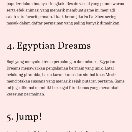
populer dalam budaya Tiongkok. Desain visual yang penuh warna
serta efek animasi yang menarik membuat game ini menjadi
salah satu favorit pemain. Tidak heran jika Fa Cai Shen sering
masuk dalam daftar permainan yang paling banyak dimainkan.
4. Egyptian Dreams
Bagi yang menyukai tema petualangan dan misteri, Egyptian
Dreams menawarkan pengalaman bermain yang unik. Latar
belakang piramida, harta karun kuno, dan simbol khas Mesir
menciptakan suasana yang menarik sejak putaran pertama. Game
ini juga dikenal memiliki berbagai fitur bonus yang menambah
keseruan permainan.
5. Jump!