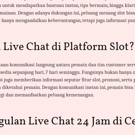
 untuk mendapatkan bantuan instan, tips bermain, hingga klarif
ainan. Dengan adanya dukungan ini, peluang menang slot bisa
 hanya mengandalkan keberuntungan, tetapi juga informasi yang
u Live Chat di Platform Slot?
yanan komunikasi langsung antara pemain dan tim customer serv
tersedia sepanjang hari, 7 hari seminggu. Fungsinya bukan hanya
pi juga memberikan informasi seputar fitur slot, promosi, sert
diketahui pemain. Dengan komunikasi instan ini, pemain bisa 
egi dan memanfaatkan peluang kemenangan.
gulan Live Chat 24 Jam di C