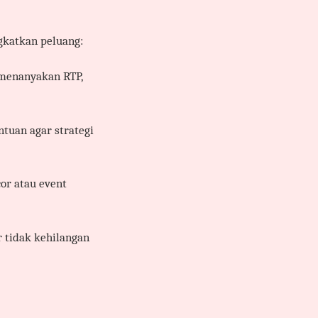
gkatkan peluang:
 menanyakan RTP,
entuan agar strategi
or atau event
ar tidak kehilangan