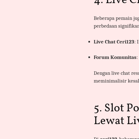
Beberapa pemain ju
perbedaan signifikan
Live Chat Ceri123
: 
Forum Komunitas
:
Dengan live chat re
meminimalisir kesal
5. Slot 
Lewat Li