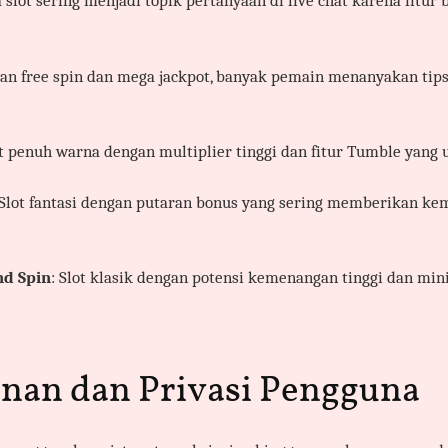
a slot sering menjadi topik pertanyaan di live chat karena fitur
ngan free spin dan mega jackpot, banyak pemain menanyakan tip
ot penuh warna dengan multiplier tinggi dan fitur Tumble yang 
 Slot fantasi dengan putaran bonus yang sering memberikan k
nd Spin
: Slot klasik dengan potensi kemenangan tinggi dan mi
nan dan Privasi Pengguna