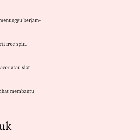
pa menunggu berjam-
ti free spin,
cor atau slot
e chat membantu
tuk