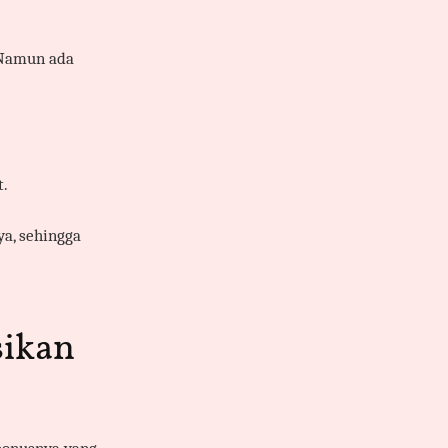
 Namun ada
t.
a, sehingga
sikan