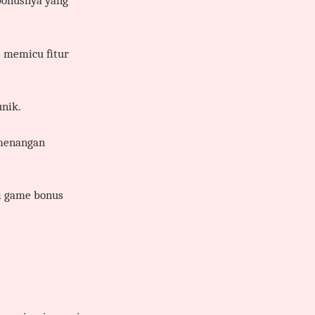
 bonusnya yang
s memicu fitur
unik.
emenangan
ni game bonus