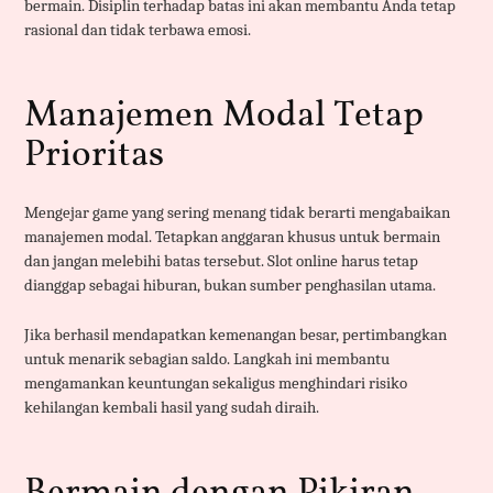
bermain. Disiplin terhadap batas ini akan membantu Anda tetap
rasional dan tidak terbawa emosi.
Manajemen Modal Tetap
Prioritas
Mengejar game yang sering menang tidak berarti mengabaikan
manajemen modal. Tetapkan anggaran khusus untuk bermain
dan jangan melebihi batas tersebut. Slot online harus tetap
dianggap sebagai hiburan, bukan sumber penghasilan utama.
Jika berhasil mendapatkan kemenangan besar, pertimbangkan
untuk menarik sebagian saldo. Langkah ini membantu
mengamankan keuntungan sekaligus menghindari risiko
kehilangan kembali hasil yang sudah diraih.