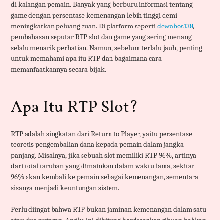
di kalangan pemain. Banyak yang berburu informasi tentang
game dengan persentase kemenangan lebih tinggi demi
meningkatkan peluang cuan. Di platform seperti
dewabos138
,
pembahasan seputar RTP slot dan game yang sering menang
selalu menarik perhatian. Namun, sebelum terlalu jauh, penting
untuk memahami apa itu RTP dan bagaimana cara
memanfaatkannya secara bijak.
Apa Itu RTP Slot?
RTP adalah singkatan dari Return to Player, yaitu persentase
teoretis pengembalian dana kepada pemain dalam jangka
panjang. Misalnya, jika sebuah slot memiliki RTP 96%, artinya
dari total taruhan yang dimainkan dalam waktu lama, sekitar
96% akan kembali ke pemain sebagai kemenangan, sementara
sisanya menjadi keuntungan sistem.
Perlu diingat bahwa RTP bukan jaminan kemenangan dalam satu