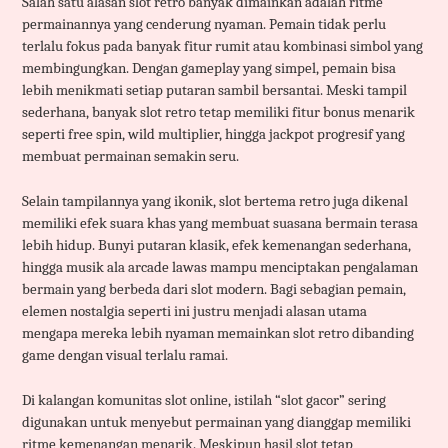
Salah satu alasan slot retro banyak dimainkan adalah ritme
permainannya yang cenderung nyaman. Pemain tidak perlu
terlalu fokus pada banyak fitur rumit atau kombinasi simbol yang
membingungkan. Dengan gameplay yang simpel, pemain bisa
lebih menikmati setiap putaran sambil bersantai. Meski tampil
sederhana, banyak slot retro tetap memiliki fitur bonus menarik
seperti free spin, wild multiplier, hingga jackpot progresif yang
membuat permainan semakin seru.
Selain tampilannya yang ikonik, slot bertema retro juga dikenal
memiliki efek suara khas yang membuat suasana bermain terasa
lebih hidup. Bunyi putaran klasik, efek kemenangan sederhana,
hingga musik ala arcade lawas mampu menciptakan pengalaman
bermain yang berbeda dari slot modern. Bagi sebagian pemain,
elemen nostalgia seperti ini justru menjadi alasan utama
mengapa mereka lebih nyaman memainkan slot retro dibanding
game dengan visual terlalu ramai.
Di kalangan komunitas slot online, istilah “slot gacor” sering
digunakan untuk menyebut permainan yang dianggap memiliki
ritme kemenangan menarik. Meskipun hasil slot tetap