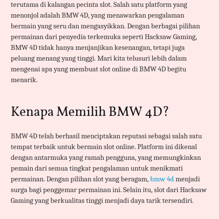
terutama di kalangan pecinta slot. Salah satu platform yang
menonjol adalah BMW 4D, yang menawarkan pengalaman
bermain yang seru dan mengasyikkan. Dengan berbagai pilihan
permainan dari penyedia terkemuka seperti Hacksaw Gaming,
BMW 4D tidak hanya menjanjikan kesenangan, tetapi juga
peluang menang yang tinggi. Mari kita telusuri lebih dalam
mengenai apa yang membuat slot online di BMW 4D begitu
menarik.
Kenapa Memilih BMW 4D?
BMW 4D telah berhasil menciptakan reputasi sebagai salah satu
tempat terbaik untuk bermain slot online. Platform ini dikenal
dengan antarmuka yang ramah pengguna, yang memungkinkan
pemain dari semua tingkat pengalaman untuk menikmati
permainan. Dengan pilihan slot yang beragam,
bmw 4d
menjadi
surga bagi penggemar permainan ini. Selain itu, slot dari Hacksaw
Gaming yang berkualitas tinggi menjadi daya tarik tersendiri.