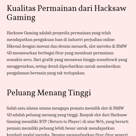
Kualitas Permainan dari Hacksaw
Gaming
Hacksaw Gaming adalah penyedia permainan yang telah
mendapatkan pengakuan luas di industri perjudian online.
Dikenal dengan inovasi dan desain menarik, slot mereka di BMW
4D menawarkan berbagai fitur yang membuat permainan
semakin seru. Dari grafik yang menawan hingga soundtrack yang
menggetarkan, setiap detail diperhatikan untuk memberikan
pengalaman bermain yang tak terlupakan.
Peluang Menang Tinggi
Salah satu alasan utama mengapa pemain memilih slot di BMW
4D adalah peluang menang yang tinggi. Banyak slot dari Hacksaw
Gaming memiliki RTP (Return to Player) di atas 96%, yang berarti
pemain memiliki peluang lebih besar untuk mendapatkan
kembali modal mereka. Dengan memanfaatkan fitur-fitur seperti