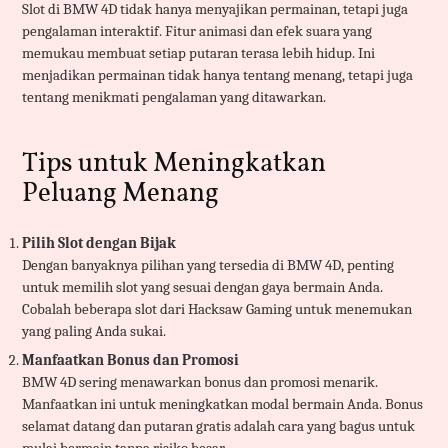
Slot di BMW 4D tidak hanya menyajikan permainan, tetapi juga
pengalaman interaktif. Fitur animasi dan efek suara yang
memukau membuat setiap putaran terasa lebih hidup. Ini
menjadikan permainan tidak hanya tentang menang, tetapi juga
tentang menikmati pengalaman yang ditawarkan.
Tips untuk Meningkatkan
Peluang Menang
Pilih Slot dengan Bijak
Dengan banyaknya pilihan yang tersedia di BMW 4D, penting
untuk memilih slot yang sesuai dengan gaya bermain Anda.
Cobalah beberapa slot dari Hacksaw Gaming untuk menemukan
yang paling Anda sukai.
Manfaatkan Bonus dan Promosi
BMW 4D sering menawarkan bonus dan promosi menarik.
Manfaatkan ini untuk meningkatkan modal bermain Anda. Bonus
selamat datang dan putaran gratis adalah cara yang bagus untuk