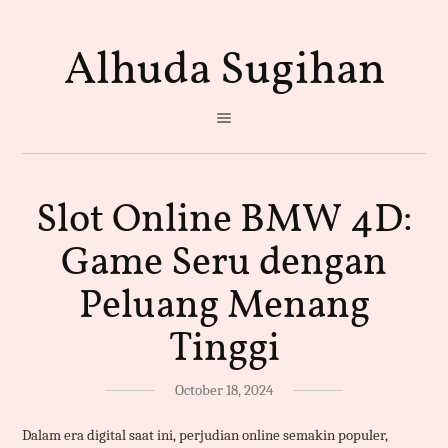
Alhuda Sugihan
Slot Online BMW 4D:
Game Seru dengan
Peluang Menang
Tinggi
October 18, 2024
Dalam era digital saat ini, perjudian online semakin populer,