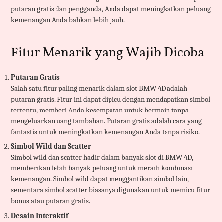
putaran gratis dan pengganda, Anda dapat meningkatkan peluang
kemenangan Anda bahkan lebih jauh.
Fitur Menarik yang Wajib Dicoba
Putaran Gratis
Salah satu fitur paling menarik dalam slot BMW 4D adalah
putaran gratis. Fitur ini dapat dipicu dengan mendapatkan simbol
tertentu, memberi Anda kesempatan untuk bermain tanpa
mengeluarkan uang tambahan. Putaran gratis adalah cara yang
fantastis untuk meningkatkan kemenangan Anda tanpa risiko.
Simbol Wild dan Scatter
Simbol wild dan scatter hadir dalam banyak slot di BMW 4D,
memberikan lebih banyak peluang untuk meraih kombinasi
kemenangan. Simbol wild dapat menggantikan simbol lain,
sementara simbol scatter biasanya digunakan untuk memicu fitur
bonus atau putaran gratis.
Desain Interaktif