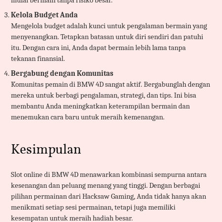
mulai bermain tanpa risiko besar.
Kelola Budget Anda
Mengelola budget adalah kunci untuk pengalaman bermain yang
menyenangkan. Tetapkan batasan untuk diri sendiri dan patuhi
itu. Dengan cara ini, Anda dapat bermain lebih lama tanpa
tekanan finansial.
Bergabung dengan Komunitas
Komunitas pemain di BMW 4D sangat aktif. Bergabunglah dengan
mereka untuk berbagi pengalaman, strategi, dan tips. Ini bisa
membantu Anda meningkatkan keterampilan bermain dan
menemukan cara baru untuk meraih kemenangan.
Kesimpulan
Slot online di BMW 4D menawarkan kombinasi sempurna antara
kesenangan dan peluang menang yang tinggi. Dengan berbagai
pilihan permainan dari Hacksaw Gaming, Anda tidak hanya akan
menikmati setiap sesi permainan, tetapi juga memiliki
kesempatan untuk meraih hadiah besar.