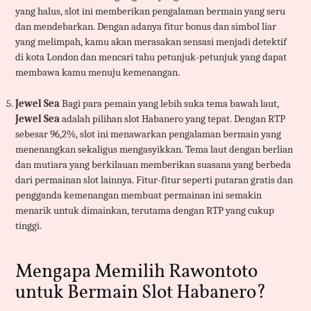
yang halus, slot ini memberikan pengalaman bermain yang seru
dan mendebarkan. Dengan adanya fitur bonus dan simbol liar
yang melimpah, kamu akan merasakan sensasi menjadi detektif
di kota London dan mencari tahu petunjuk-petunjuk yang dapat
membawa kamu menuju kemenangan.
Jewel Sea
Bagi para pemain yang lebih suka tema bawah laut,
Jewel Sea
adalah pilihan slot Habanero yang tepat. Dengan RTP
sebesar 96,2%, slot ini menawarkan pengalaman bermain yang
menenangkan sekaligus mengasyikkan. Tema laut dengan berlian
dan mutiara yang berkilauan memberikan suasana yang berbeda
dari permainan slot lainnya. Fitur-fitur seperti putaran gratis dan
pengganda kemenangan membuat permainan ini semakin
menarik untuk dimainkan, terutama dengan RTP yang cukup
tinggi.
Mengapa Memilih Rawontoto
untuk Bermain Slot Habanero?