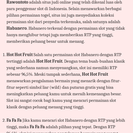
Rawontoto
adalah situs judi online yang telah dikenal luas oleh
para penggemar slot di Indonesia. Selain menawarkan berbagai
pilihan permainan togel, situs ini juga menyediakan koleksi
permainan slot dari penyedia terkemuka, salah satunya adalah
Habanero
. Habanero terkenal dengan permainan slot yang tidak
hanya menghibur tetapi juga memberikan RTP yang tinggi,
memberikan peluang besar untuk menang.
Hot Hot Fruit
Salah satu permainan slot Habanero dengan RTP
tertinggi adalah
Hot Hot Fruit
. Dengan tema buah-buahan klasik
yang sederhana namun menyenangkan, slot ini memiliki RTP
sebesar 96,5%. Meski tampak sederhana,
Hot Hot Fruit
menawarkan pengalaman bermain yang menarik dengan fitur-
fitur seperti simbol liar (wild) dan putaran gratis yang bisa
meningkatkan peluang kamu untuk meraih kemenangan besar.
Slot ini sangat cocok bagi kamu yang mencari permainan slot
klasik dengan peluang menang yang tinggi.
Fa Fa Fa
Jika kamu mencari slot Habanero dengan RTP yang lebih
tinggi, maka
Fa Fa Fa
adalah pilihan yang tepat. Dengan RTP