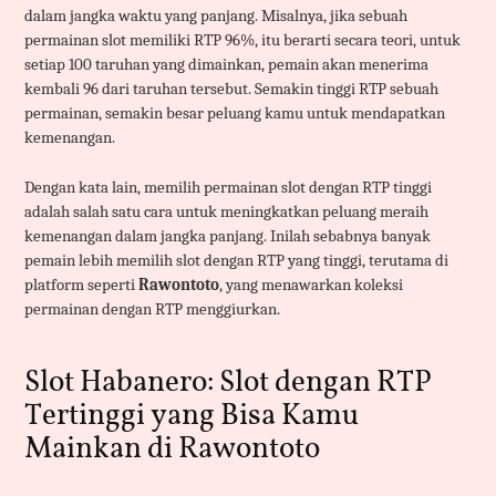
dalam jangka waktu yang panjang. Misalnya, jika sebuah
permainan slot memiliki RTP 96%, itu berarti secara teori, untuk
setiap 100 taruhan yang dimainkan, pemain akan menerima
kembali 96 dari taruhan tersebut. Semakin tinggi RTP sebuah
permainan, semakin besar peluang kamu untuk mendapatkan
kemenangan.
Dengan kata lain, memilih permainan slot dengan RTP tinggi
adalah salah satu cara untuk meningkatkan peluang meraih
kemenangan dalam jangka panjang. Inilah sebabnya banyak
pemain lebih memilih slot dengan RTP yang tinggi, terutama di
platform seperti
Rawontoto
, yang menawarkan koleksi
permainan dengan RTP menggiurkan.
Slot Habanero: Slot dengan RTP
Tertinggi yang Bisa Kamu
Mainkan di Rawontoto