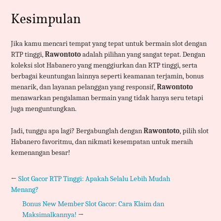
Kesimpulan
Jika kamu mencari tempat yang tepat untuk bermain slot dengan
RTP tinggi,
Rawontoto
adalah pilihan yang sangat tepat. Dengan
koleksi slot Habanero yang menggiurkan dan RTP tinggi, serta
berbagai keuntungan lainnya seperti keamanan terjamin, bonus
menarik, dan layanan pelanggan yang responsif,
Rawontoto
menawarkan pengalaman bermain yang tidak hanya seru tetapi
juga menguntungkan.
Jadi, tunggu apa lagi? Bergabunglah dengan
Rawontoto
, pilih slot
Habanero favoritmu, dan nikmati kesempatan untuk meraih
kemenangan besar!
←
Slot Gacor RTP Tinggi: Apakah Selalu Lebih Mudah
Menang?
Bonus New Member Slot Gacor: Cara Klaim dan
Maksimalkannya!
→