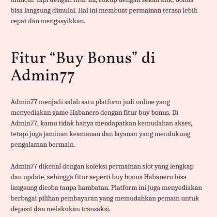
bisa langsung dimulai. Hal ini membuat permainan terasa lebih
cepat dan mengasyikkan.
Fitur “Buy Bonus” di
Admin77
Admin77 menjadi salah satu platform judi online yang
menyediakan game Habanero dengan fitur buy bonus. Di
Admin77, kamu tidak hanya mendapatkan kemudahan akses,
tetapi juga jaminan keamanan dan layanan yang mendukung
pengalaman bermain.
Admin77 dikenal dengan koleksi permainan slot yang lengkap
dan update, sehingga fitur seperti buy bonus Habanero bisa
langsung dicoba tanpa hambatan. Platform ini juga menyediakan
berbagai pilihan pembayaran yang memudahkan pemain untuk
deposit dan melakukan transaksi.