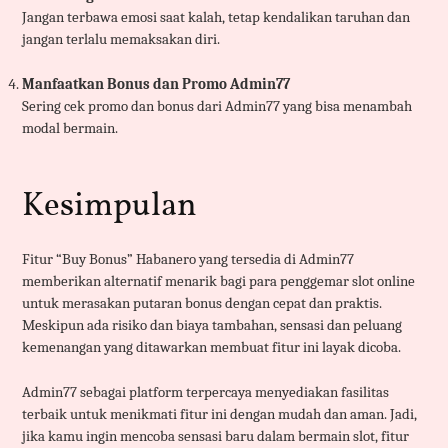
Jangan terbawa emosi saat kalah, tetap kendalikan taruhan dan
jangan terlalu memaksakan diri.
Manfaatkan Bonus dan Promo Admin77
Sering cek promo dan bonus dari Admin77 yang bisa menambah
modal bermain.
Kesimpulan
Fitur “Buy Bonus” Habanero yang tersedia di Admin77
memberikan alternatif menarik bagi para penggemar slot online
untuk merasakan putaran bonus dengan cepat dan praktis.
Meskipun ada risiko dan biaya tambahan, sensasi dan peluang
kemenangan yang ditawarkan membuat fitur ini layak dicoba.
Admin77 sebagai platform terpercaya menyediakan fasilitas
terbaik untuk menikmati fitur ini dengan mudah dan aman. Jadi,
jika kamu ingin mencoba sensasi baru dalam bermain slot, fitur