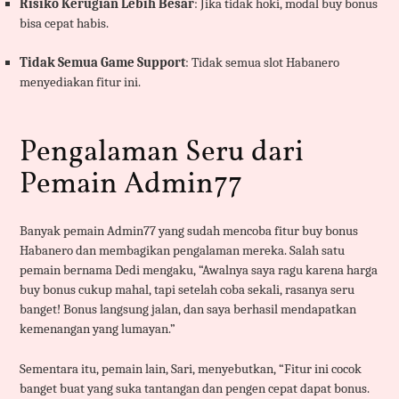
Risiko Kerugian Lebih Besar
: Jika tidak hoki, modal buy bonus
bisa cepat habis.
Tidak Semua Game Support
: Tidak semua slot Habanero
menyediakan fitur ini.
Pengalaman Seru dari
Pemain Admin77
Banyak pemain Admin77 yang sudah mencoba fitur buy bonus
Habanero dan membagikan pengalaman mereka. Salah satu
pemain bernama Dedi mengaku, “Awalnya saya ragu karena harga
buy bonus cukup mahal, tapi setelah coba sekali, rasanya seru
banget! Bonus langsung jalan, dan saya berhasil mendapatkan
kemenangan yang lumayan.”
Sementara itu, pemain lain, Sari, menyebutkan, “Fitur ini cocok
banget buat yang suka tantangan dan pengen cepat dapat bonus.