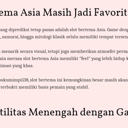
tema Asia Masih Jadi Favorit
 yang diprediksi tetap panas adalah slot bertema Asia. Game de
a, samurai, hingga mitologi klasik selalu memiliki tempat tersen
a menarik secara visual, tetapi juga memberikan atmosfer perm
ain merasa slot bertema Asia memiliki “feel” yang lebih hidup
nimasi yang khas.
 bukumimpi138, slot bertema ini kemungkinan besar masih akan
terbukti memiliki basis pemain yang stabil.
atilitas Menengah dengan 