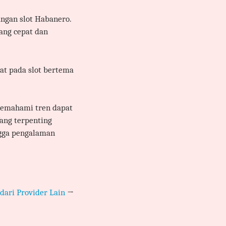
ngan slot Habanero.
yang cepat dan
at pada slot bertema
 memahami tren dapat
ang terpenting
ngga pengalaman
ari Provider Lain
→