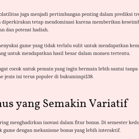
volatilitas juga menjadi pertimbangan penting dalam prediksi tre
ah diperkirakan tetap mendominasi karena memberikan keseim
n dan potensi hadiah.
nyukai game yang tidak terlalu sulit untuk mendapatkan keme
ang untuk mendapatkan hasil besar dalam momen tertentu.
ngat cocok untuk pemain yang ingin bermain lebih santai tanpa
e jenis ini terus populer di bukumimpi138.
nus yang Semakin Variatif
ring menghadirkan inovasi dalam fitur bonus. Di semester kedu
 game dengan mekanisme bonus yang lebih interaktif.