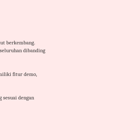
ikut berkembang.
eseluruhan dibanding
iliki fitur demo,
 sesuai dengan