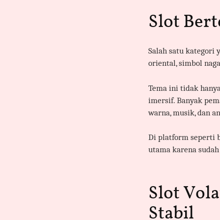
Slot Ber
Salah satu kategori
oriental, simbol nag
Tema ini tidak hany
imersif. Banyak pem
warna, musik, dan a
Di platform seperti
utama karena sudah 
Slot Vol
Stabil