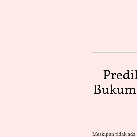
Predi
Bukumi
Meskipun tidak ada