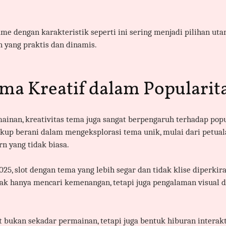
me dengan karakteristik seperti ini sering menjadi pilihan ut
 yang praktis dan dinamis.
ma Kreatif dalam Popularita
inan, kreativitas tema juga sangat berpengaruh terhadap popul
kup berani dalam mengeksplorasi tema unik, mulai dari petuala
n yang tidak biasa.
025, slot dengan tema yang lebih segar dan tidak klise diperki
dak hanya mencari kemenangan, tetapi juga pengalaman visual d
 bukan sekadar permainan, tetapi juga bentuk hiburan interakt