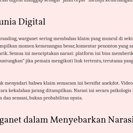
unia Digital
anding, warganet sering membahas klaim yang muncul di sekit
ampilkan momen kemenangan besar, komentar penonton yang an
rik. Semua ini menciptakan narasi: platform ini bisa member
ntungkan” jika pemain mengikuti link tertentu, terutama yan
uk menyadari bahwa klaim semacam ini bersifat anekdot. Vid
ra kekalahan jarang ditampilkan. Narasi ini secara psikologis
dan sensasi, bukan probabilitas nyata.
ganet dalam Menyebarkan Naras