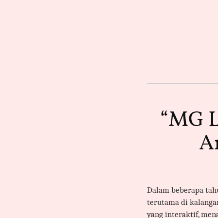
“MG L
A
Dalam beberapa tahun
terutama di kalangan
yang interaktif, me