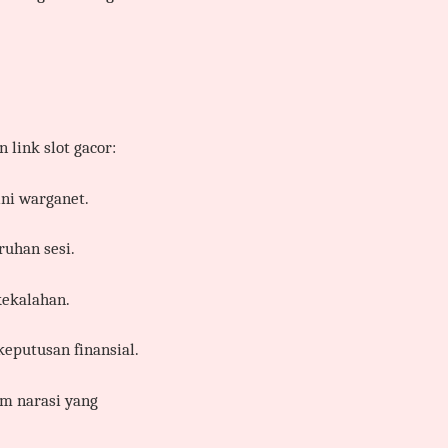
link slot gacor:
ini warganet.
uhan sesi.
kekalahan.
eputusan finansial.
am narasi yang