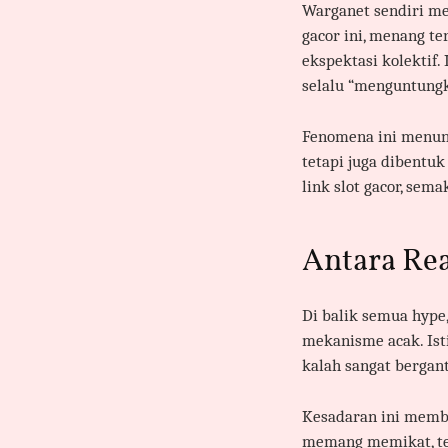
Warganet sendiri me
gacor ini, menang te
ekspektasi kolektif.
selalu “menguntung
Fenomena ini menunj
tetapi juga dibentu
link slot gacor, sem
Antara Rea
Di balik semua hype
mekanisme acak. Ist
kalah sangat bergant
Kesadaran ini memba
memang memikat, te