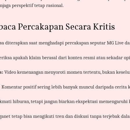
jaga perspektif tetap rasional.
aca Percakapan Secara Kritis
sa diterapkan saat menghadapi percakapan seputar MG Live dan 
riksa apakah klaim berasal dari konten resmi atau sekadar op
s:
Video kemenangan menyoroti momen tertentu, bukan keselur
:
Komentar positif sering lebih banyak muncul daripada cerita 
mati hiburan, tetapi jangan biarkan ekspektasi memengaruhi k
ganet tetap bisa mengikuti tren dan diskusi tanpa terjebak dal