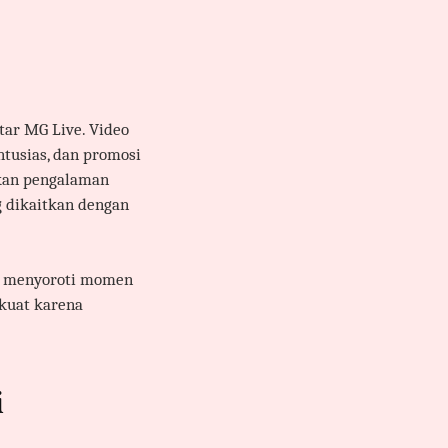
ar MG Live. Video
tusias, dan promosi
ikan pengalaman
g dikaitkan dengan
eo menyoroti momen
 kuat karena
i