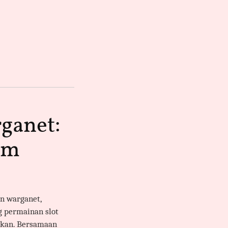
ganet:
im
n warganet,
g permainan slot
rkan. Bersamaan