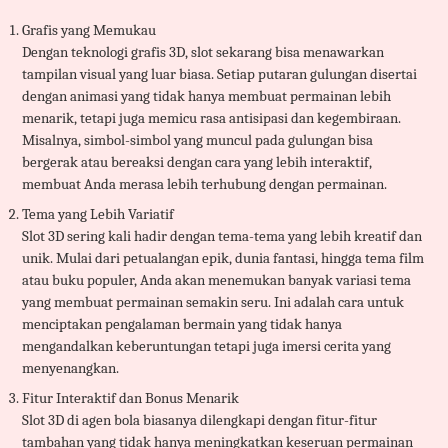
Grafis yang Memukau
Dengan teknologi grafis 3D, slot sekarang bisa menawarkan
tampilan visual yang luar biasa. Setiap putaran gulungan disertai
dengan animasi yang tidak hanya membuat permainan lebih
menarik, tetapi juga memicu rasa antisipasi dan kegembiraan.
Misalnya, simbol-simbol yang muncul pada gulungan bisa
bergerak atau bereaksi dengan cara yang lebih interaktif,
membuat Anda merasa lebih terhubung dengan permainan.
Tema yang Lebih Variatif
Slot 3D sering kali hadir dengan tema-tema yang lebih kreatif dan
unik. Mulai dari petualangan epik, dunia fantasi, hingga tema film
atau buku populer, Anda akan menemukan banyak variasi tema
yang membuat permainan semakin seru. Ini adalah cara untuk
menciptakan pengalaman bermain yang tidak hanya
mengandalkan keberuntungan tetapi juga imersi cerita yang
menyenangkan.
Fitur Interaktif dan Bonus Menarik
Slot 3D di agen bola biasanya dilengkapi dengan fitur-fitur
tambahan yang tidak hanya meningkatkan keseruan permainan