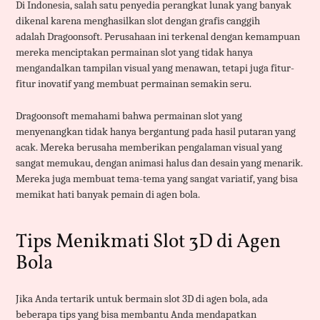
Di Indonesia, salah satu penyedia perangkat lunak yang banyak
dikenal karena menghasilkan slot dengan grafis canggih
adalah Dragoonsoft. Perusahaan ini terkenal dengan kemampuan
mereka menciptakan permainan slot yang tidak hanya
mengandalkan tampilan visual yang menawan, tetapi juga fitur-
fitur inovatif yang membuat permainan semakin seru.
Dragoonsoft memahami bahwa permainan slot yang
menyenangkan tidak hanya bergantung pada hasil putaran yang
acak. Mereka berusaha memberikan pengalaman visual yang
sangat memukau, dengan animasi halus dan desain yang menarik.
Mereka juga membuat tema-tema yang sangat variatif, yang bisa
memikat hati banyak pemain di agen bola.
Tips Menikmati Slot 3D di Agen
Bola
Jika Anda tertarik untuk bermain slot 3D di agen bola, ada
beberapa tips yang bisa membantu Anda mendapatkan