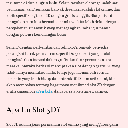
terutama di dunia
agen bola
. Selain taruhan olahraga, salah satu
permainan yang semakin banyak digemari adalah slot online, dan
lebih spesifik lagi, slot 3D dengan grafis canggih. Slot jenis ini
mengubah cara kita bermain, membawa kita lebih dekat dengan
pengalaman sinematik yang menegangkan, sekaligus penuh
dengan potensi kemenangan besar.
Seiring dengan perkembangan teknologi, banyak penyedia
perangkat lunak permainan seperti Dragoonsoft yang mulai
menghadirkan inovasi dalam grafis dan fitur permainan slot
mereka. Mereka berhasil menciptakan slot dengan grafis 3D yang
tidak hanya memukau mata, tetapi juga menambah sensasi
bermain yang lebih hidup dan interaktif. Dalam artikel ini, kita
akan membahas tentang bagaimana menikmati slot 3D dengan
grafis canggih di
agen bola
, dan apa saja keistimewaannya.
Apa Itu Slot 3D?
Slot 3D adalah jenis permainan slot online yang menggabungkan