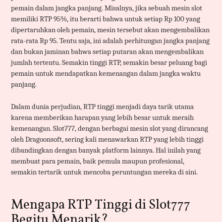
pemain dalam jangka panjang. Misalnya, jika sebuah mesin slot
memiliki RTP 95%, itu berarti bahwa untuk setiap Rp 100 yang
dipertaruhkan oleh pemain, mesin tersebut akan mengembalikan
rata-rata Rp 95. Tentu saja, ini adalah perhitungan jangka panjang
dan bukan jaminan bahwa setiap putaran akan mengembalikan
jumlah tertentu. Semakin tinggi RTP, semakin besar peluang bagi
pemain untuk mendapatkan kemenangan dalam jangka waktu
panjang.
Dalam dunia perjudian, RTP tinggi menjadi daya tarik utama
karena memberikan harapan yang lebih besar untuk meraih
kemenangan. Slot777, dengan berbagai mesin slot yang dirancang
oleh Dragoonsoft, sering kali menawarkan RTP yang lebih tinggi
dibandingkan dengan banyak platform lainnya. Hal inilah yang
membuat para pemain, baik pemula maupun profesional,
semakin tertarik untuk mencoba peruntungan mereka di sini.
Mengapa RTP Tinggi di Slot777
Begitu Menarik?