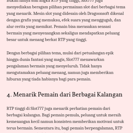
Bukan hanya soal angka RTP yang tinggi, Slot777 juga
menyediakan beragam pilihan permainan slot dari berbagai tema
yang menarik. Mesin slot yang didesain oleh Dragoonsoft dikenal
dengan grafis yang memukau, efek suara yang menggugah, dan
alur cerita yang memikat. Pemain bisa merasakan sensasi
bermain yang menyenangkan sekaligus mendapatkan peluang
besar untuk menang berkat RTP yang tinggi.
Dengan berbagai pilihan tema, mulai dari petualangan epik
hingga dunia fantasi yang magis, Slot777 menawarkan
pengalaman bermain yang menyeluruh. Tidak hanya
mengutamakan peluang menang, namun juga memberikan
hiburan yang tiada habisnya bagi para pemain.
4. Menarik Pemain dari Berbagai Kalangan
RTP tinggi di Slot777 juga menarik perhatian pemain dari
berbagai kalangan. Bagi pemain pemula, peluang untuk meraih
kemenangan kecil namun konsisten memberikan motivasi untuk
terus bermain. Sementara itu, bagi pemain berpengalaman, RTP