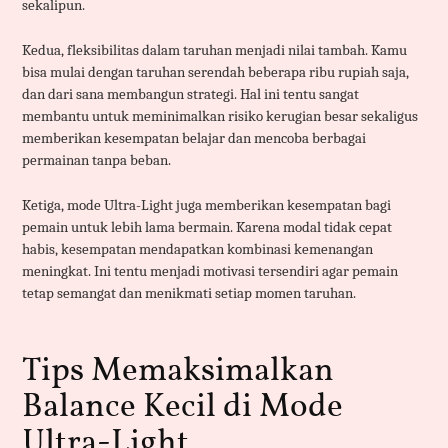
sekalipun.
Kedua, fleksibilitas dalam taruhan menjadi nilai tambah. Kamu
bisa mulai dengan taruhan serendah beberapa ribu rupiah saja,
dan dari sana membangun strategi. Hal ini tentu sangat
membantu untuk meminimalkan risiko kerugian besar sekaligus
memberikan kesempatan belajar dan mencoba berbagai
permainan tanpa beban.
Ketiga, mode Ultra-Light juga memberikan kesempatan bagi
pemain untuk lebih lama bermain. Karena modal tidak cepat
habis, kesempatan mendapatkan kombinasi kemenangan
meningkat. Ini tentu menjadi motivasi tersendiri agar pemain
tetap semangat dan menikmati setiap momen taruhan.
Tips Memaksimalkan
Balance Kecil di Mode
Ultra-Light