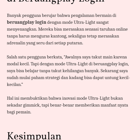
Banyak pengguna berujar bahwa pengalaman bermain di
beruangplay login
dengan mode Ultra-Light sangat
menyenangkan. Mereka bisa merasakan sensasi taruhan online
tanpa harus menguras kantong, sekaligus tetap merasakan
adrenalin yang seru dari setiap putaran.
Salah satu pengguna berkata, “Awalnya saya takut main karena
modal kecil. Tapi dengan mode Ultra-Light di beruangplay login,
saya bisa belajar tanpa takut kehilangan banyak. Sekarang saya
sudah mulai paham strategi dan kadang bisa dapat untung kecil-
kecilan.”
Hal ini membuktikan bahwa inovasi mode Ultra-Light bukan
sekadar gimmick, tapi benar-benar memberikan manfaat nyata
bagi pemain.
Kesimpulan