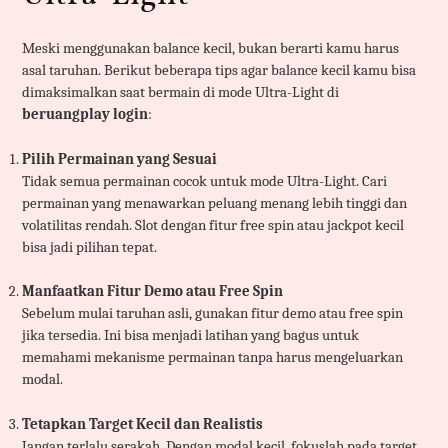
Meski menggunakan balance kecil, bukan berarti kamu harus
asal taruhan. Berikut beberapa tips agar balance kecil kamu bisa
dimaksimalkan saat bermain di mode Ultra-Light di
beruangplay login
:
Pilih Permainan yang Sesuai
Tidak semua permainan cocok untuk mode Ultra-Light. Cari
permainan yang menawarkan peluang menang lebih tinggi dan
volatilitas rendah. Slot dengan fitur free spin atau jackpot kecil
bisa jadi pilihan tepat.
Manfaatkan Fitur Demo atau Free Spin
Sebelum mulai taruhan asli, gunakan fitur demo atau free spin
jika tersedia. Ini bisa menjadi latihan yang bagus untuk
memahami mekanisme permainan tanpa harus mengeluarkan
modal.
Tetapkan Target Kecil dan Realistis
Jangan terlalu serakah. Dengan modal kecil, fokuslah pada target