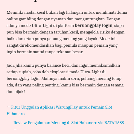
Memiliki modal kecil bukan lagi halangan untuk menikmati dunia
online gambling dengan nyaman dan menguntungkan. Dengan
adanya mode Ultra-Light di platform
beruangplay login
, siapa
pun bisa bermain dengan taruhan kecil, mengelola risiko dengan
baik, dan tetap punya peluang menang yang layak. Mode ini
sangat direkomendasikan bagi pemula maupun pemain yang
ingin bermain santai tanpa tekanan besar.
Jadi, jika kamu punya balance kecil dan ingin memaksimalkan
setiap rupiah, coba deh eksplorasi mode Ultra-Light di
beruangplay login. Mainnya makin seru, peluang menang tetap
ada, dan yang paling penting, kamu bisa bermain dengan tenang
dan bijak!
←
Fitur Unggulan Aplikasi WarungPlay untuk Pemain Slot
Habanero
Review Pengalaman Menang di Slot Habanero via BATARA88
→