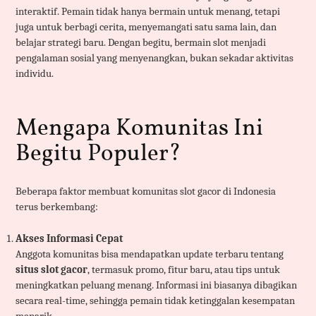
interaktif. Pemain tidak hanya bermain untuk menang, tetapi
juga untuk berbagi cerita, menyemangati satu sama lain, dan
belajar strategi baru. Dengan begitu, bermain slot menjadi
pengalaman sosial yang menyenangkan, bukan sekadar aktivitas
individu.
Mengapa Komunitas Ini
Begitu Populer?
Beberapa faktor membuat komunitas slot gacor di Indonesia
terus berkembang:
Akses Informasi Cepat
Anggota komunitas bisa mendapatkan update terbaru tentang
situs slot gacor
, termasuk promo, fitur baru, atau tips untuk
meningkatkan peluang menang. Informasi ini biasanya dibagikan
secara real-time, sehingga pemain tidak ketinggalan kesempatan