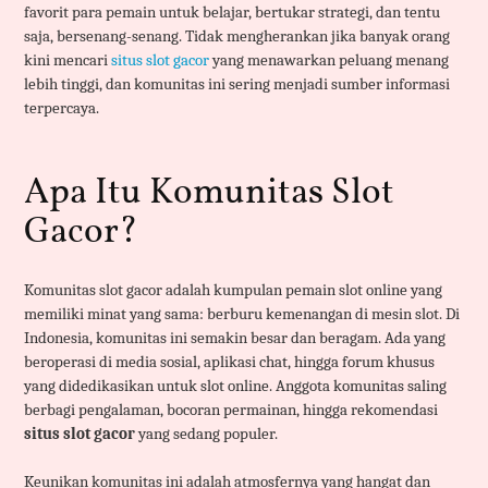
favorit para pemain untuk belajar, bertukar strategi, dan tentu
saja, bersenang-senang. Tidak mengherankan jika banyak orang
kini mencari
situs slot gacor
yang menawarkan peluang menang
lebih tinggi, dan komunitas ini sering menjadi sumber informasi
terpercaya.
Apa Itu Komunitas Slot
Gacor?
Komunitas slot gacor adalah kumpulan pemain slot online yang
memiliki minat yang sama: berburu kemenangan di mesin slot. Di
Indonesia, komunitas ini semakin besar dan beragam. Ada yang
beroperasi di media sosial, aplikasi chat, hingga forum khusus
yang didedikasikan untuk slot online. Anggota komunitas saling
berbagi pengalaman, bocoran permainan, hingga rekomendasi
situs slot gacor
yang sedang populer.
Keunikan komunitas ini adalah atmosfernya yang hangat dan