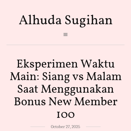
Alhuda Sugihan
Eksperimen Waktu
Main: Siang vs Malam
Saat Menggunakan
Bonus New Member
100
October 27, 2025