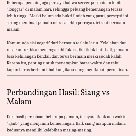
Beberapa pemain juga percaya bahwa server permainan lebih
“longgar” di malam hari, sehingga peluang kemenangan terasa
lebih tinggi. Meski belum ada bukti ilmiah yang pasti, persepsi ini
sering membuat pemain merasa lebih percaya diri saat bermain
malam.
Namun, ada sisi negatif dari bermain terlalu larut. Kelelahan dan
rasa kantuk bisa memengaruhi fokus. Jika tidak hati-hati, pemain
bisa kehilangan kendali dan terus bermain meski sudah kalah.
Karena itu, penting untuk menetapkan batas waktu dan tahu
kapan harus berhenti, bahkan jika sedang menikmati permainan.
Perbandingan Hasil: Siang vs
Malam
Dari hasil percobaan beberapa pemain, ternyata tidak ada waktu
“ajaib” yang menjamin kemenangan. Baik siang maupun malam,
keduanya memiliki kelebihan masing-masing.