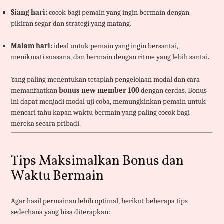
Siang hari:
cocok bagi pemain yang ingin bermain dengan
pikiran segar dan strategi yang matang.
Malam hari:
ideal untuk pemain yang ingin bersantai,
menikmati suasana, dan bermain dengan ritme yang lebih santai.
Yang paling menentukan tetaplah pengelolaan modal dan cara
memanfaatkan
bonus new member 100
dengan cerdas. Bonus
ini dapat menjadi modal uji coba, memungkinkan pemain untuk
mencari tahu kapan waktu bermain yang paling cocok bagi
mereka secara pribadi.
Tips Maksimalkan Bonus dan
Waktu Bermain
Agar hasil permainan lebih optimal, berikut beberapa tips
sederhana yang bisa diterapkan: