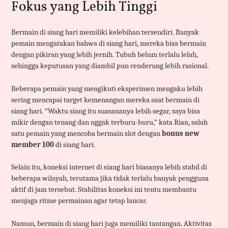
Fokus yang Lebih Tinggi
Bermain di siang hari memiliki kelebihan tersendiri. Banyak
pemain mengatakan bahwa di siang hari, mereka bisa bermain
dengan pikiran yang lebih jernih. Tubuh belum terlalu lelah,
sehingga keputusan yang diambil pun cenderung lebih rasional.
Beberapa pemain yang mengikuti eksperimen mengaku lebih
sering mencapai target kemenangan mereka saat bermain di
siang hari. “Waktu siang itu suasananya lebih segar, saya bisa
mikir dengan tenang dan nggak terburu-buru,” kata Rian, salah
satu pemain yang mencoba bermain slot dengan
bonus new
member 100
di siang hari.
Selain itu, koneksi internet di siang hari biasanya lebih stabil di
beberapa wilayah, terutama jika tidak terlalu banyak pengguna
aktif di jam tersebut. Stabilitas koneksi ini tentu membantu
menjaga ritme permainan agar tetap lancar.
Namun, bermain di siang hari juga memiliki tantangan. Aktivitas