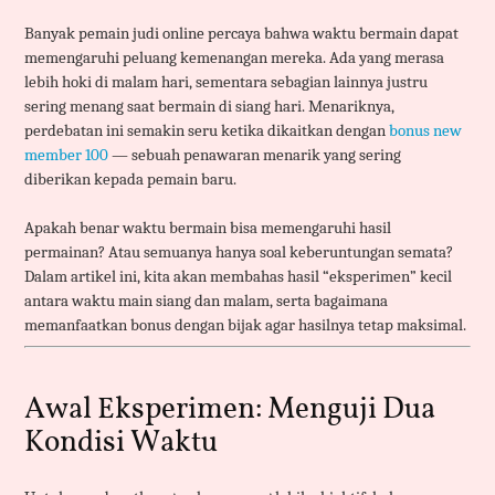
Banyak pemain judi online percaya bahwa waktu bermain dapat
memengaruhi peluang kemenangan mereka. Ada yang merasa
lebih hoki di malam hari, sementara sebagian lainnya justru
sering menang saat bermain di siang hari. Menariknya,
perdebatan ini semakin seru ketika dikaitkan dengan
bonus new
member 100
— sebuah penawaran menarik yang sering
diberikan kepada pemain baru.
Apakah benar waktu bermain bisa memengaruhi hasil
permainan? Atau semuanya hanya soal keberuntungan semata?
Dalam artikel ini, kita akan membahas hasil “eksperimen” kecil
antara waktu main siang dan malam, serta bagaimana
memanfaatkan bonus dengan bijak agar hasilnya tetap maksimal.
Awal Eksperimen: Menguji Dua
Kondisi Waktu