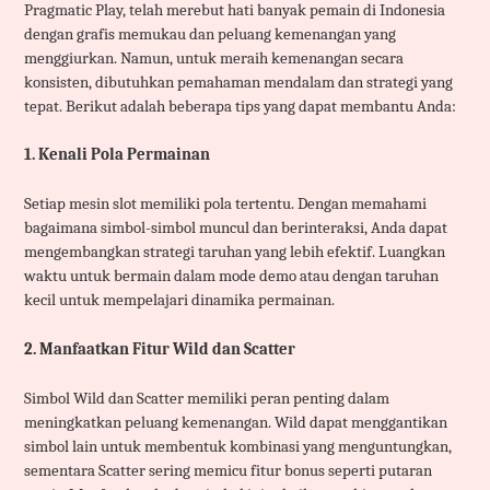
Pragmatic Play, telah merebut hati banyak pemain di Indonesia
dengan grafis memukau dan peluang kemenangan yang
menggiurkan. Namun, untuk meraih kemenangan secara
konsisten, dibutuhkan pemahaman mendalam dan strategi yang
tepat. Berikut adalah beberapa tips yang dapat membantu Anda:
1. Kenali Pola Permainan
Setiap mesin slot memiliki pola tertentu. Dengan memahami
bagaimana simbol-simbol muncul dan berinteraksi, Anda dapat
mengembangkan strategi taruhan yang lebih efektif. Luangkan
waktu untuk bermain dalam mode demo atau dengan taruhan
kecil untuk mempelajari dinamika permainan.
2. Manfaatkan Fitur Wild dan Scatter
Simbol Wild dan Scatter memiliki peran penting dalam
meningkatkan peluang kemenangan. Wild dapat menggantikan
simbol lain untuk membentuk kombinasi yang menguntungkan,
sementara Scatter sering memicu fitur bonus seperti putaran